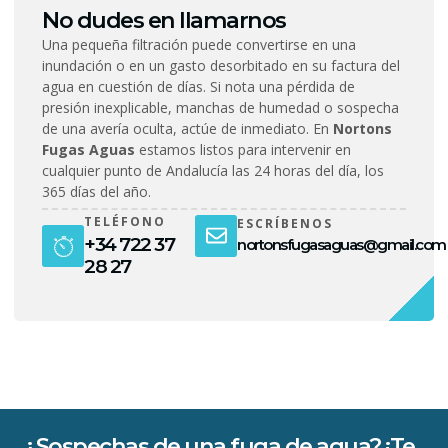
No dudes en llamarnos
Una pequeña filtración puede convertirse en una
inundación o en un gasto desorbitado en su factura del
agua en cuestión de días. Si nota una pérdida de
presión inexplicable, manchas de humedad o sospecha
de una avería oculta, actúe de inmediato. En
Nortons
Fugas Aguas
estamos listos para intervenir en
cualquier punto de Andalucía las 24 horas del día, los
365 días del año.
TELÉFONO
ESCRÍBENOS
+34 722 37
nortonsfugasaguas@gmail.com
28 27
¿Sospechas de una fuga de agua? ¡Te