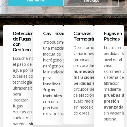
Llámanos
Servicios
Detección
Gas Trazador
Cámaras
Fugas en
de Fugas
Termográficas
Piscinas
Introducimos
con
Detectamos
Localizamos
una mezcla
Geófono
variaciones
pérdidas de
inocua de
Escuchamos
térmicas
nivel en el
hidrógeno y
el paso del
provocadas por
vaso,
nitrógeno en
agua por las
humedades,
skimmers o
la instalación
tuberías con
filtraciones o
sistema de
para
tecnología
pérdidas
en
filtración
localizar
ultrasensible
circuitos de
mediante
fugas
para
calefacción y
pruebas de
invisibles
localizar
suelo radiante
presión
con una
fugas
sin necesidad
avanzadas
precisión
ocultas en
de obras.
sin vaciar la
extraordinaria.
suelos o
piscina.
paredes
sin