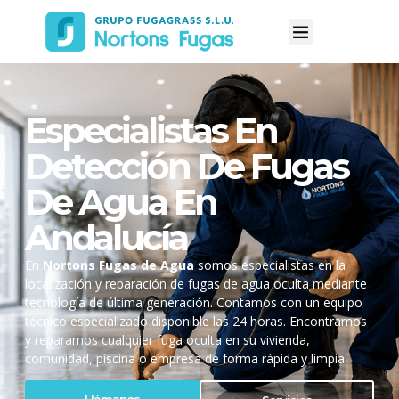
Especialistas En
Detección De Fugas
De Agua En
Andalucía
En
Nortons Fugas de Agua
somos especialistas en la
localización y reparación de fugas de agua oculta mediante
tecnología de última generación. Contamos con un equipo
técnico especializado disponible las 24 horas. Encontramos
y reparamos cualquier fuga oculta en su vivienda,
comunidad, piscina o empresa de forma rápida y limpia.