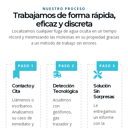
NUESTRO PROCESO
Trabajamos de forma rápida,
eficaz y discreta
Localizamos cualquier fuga de agua oculta en un tiempo
récord y minimizando las molestias en su propiedad gracias
a un método de trabajo sin errores.
PASO 1
PASO 2
PASO 3
Contacto y
Detección
Solución
Cita
Tecnológica
Sin
Sorpresas
Llámenos o
Acudimos
Le
escríbanos.
con
entregamos
Analizamos
geófonos,
un informe
su caso de
gas
con la
inmediato y
trazador y