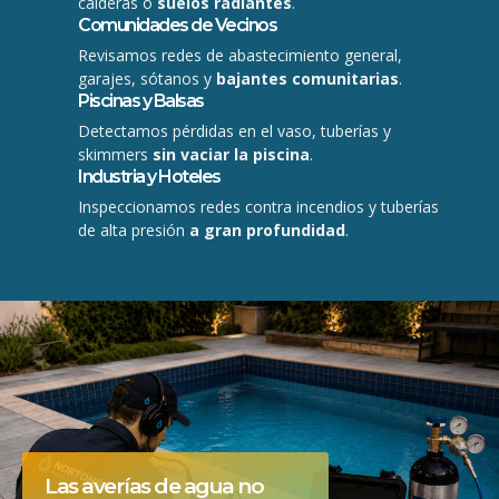
calderas o
suelos radiantes
.
Comunidades de Vecinos
Revisamos redes de abastecimiento general,
garajes, sótanos y
bajantes comunitarias
.
Piscinas y Balsas
Detectamos pérdidas en el vaso, tuberías y
skimmers
sin vaciar la piscina
.
Industria y Hoteles
Inspeccionamos redes contra incendios y tuberías
de alta presión
a gran profundidad
.
Las averías de agua no