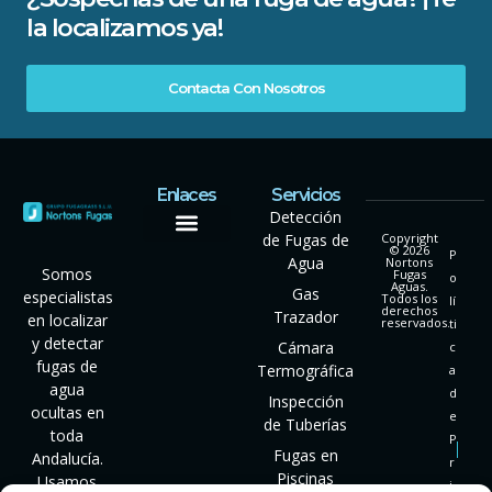
la localizamos ya!
Contacta Con Nosotros
Enlaces
Servicios
Detección
de Fugas de
Copyright
© 2026
P
Agua
Nortons
Somos
Fugas
o
Aguas.
Gas
especialistas
Todos los
lí
derechos
Trazador
en localizar
reservados.
ti
y detectar
Cámara
c
fugas de
Termográfica
a
agua
d
Inspección
ocultas en
e
de Tuberías
toda
P
Fugas en
Andalucía.
r
Piscinas
Usamos
i