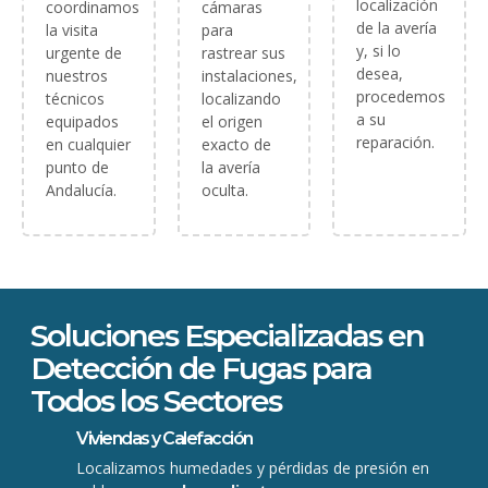
localización
coordinamos
cámaras
de la avería
la visita
para
y, si lo
urgente de
rastrear sus
desea,
nuestros
instalaciones,
procedemos
técnicos
localizando
a su
equipados
el origen
reparación.
en cualquier
exacto de
punto de
la avería
Andalucía.
oculta.
Soluciones Especializadas en
Detección de Fugas para
Todos los Sectores
Viviendas y Calefacción
Localizamos humedades y pérdidas de presión en