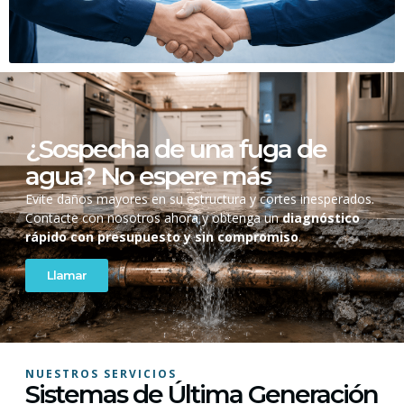
¿Sospecha de una fuga de
agua? No espere más
Evite daños mayores en su estructura y cortes inesperados.
Contacte con nosotros ahora y obtenga un
diagnóstico
rápido con presupuesto y sin compromiso
.
Llamar
NUESTROS SERVICIOS
Sistemas de Última Generación