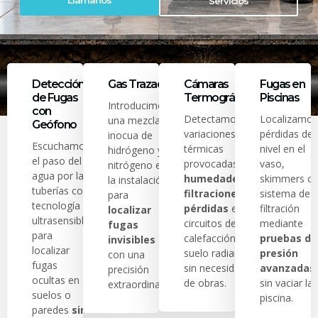
Llámanos
Servicios
Detección
Gas Trazador
Cámaras
Fugas en
de Fugas
Termográficas
Piscinas
Introducimos
con
Detectamos
Localizamos
una mezcla
Geófono
variaciones
pérdidas de
inocua de
Escuchamos
térmicas
nivel en el
hidrógeno y
el paso del
provocadas por
vaso,
nitrógeno en
agua por las
humedades,
skimmers o
la instalación
tuberías con
filtraciones o
sistema de
para
tecnología
pérdidas
en
filtración
localizar
ultrasensible
circuitos de
mediante
fugas
para
calefacción y
pruebas de
invisibles
localizar
suelo radiante
presión
con una
fugas
sin necesidad
avanzadas
precisión
ocultas en
de obras.
sin vaciar la
extraordinaria.
suelos o
piscina.
paredes
sin