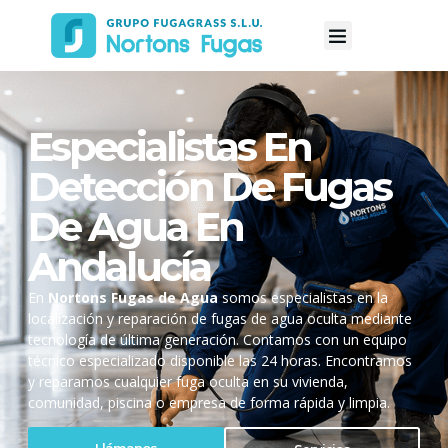
Especialistas En
Detección De Fugas
De Agua En
Andalucía
En
Nortons Fugas de Agua
somos especialistas en la
localización y reparación de fugas de agua oculta mediante
tecnología de última generación. Contamos con un equipo
técnico especializado disponible las 24 horas. Encontramos
y reparamos cualquier fuga oculta en su vivienda,
comunidad, piscina o empresa de forma rápida y limpia.