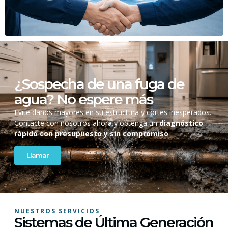
¿Sospecha de una fuga de
agua? No espere más
Evite daños mayores en su estructura y cortes inesperados.
Contacte con nosotros ahora y obtenga un
diagnóstico
rápido con presupuesto y sin compromiso
.
Llamar
NUESTROS SERVICIOS
Sistemas de Última Generación