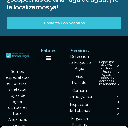
la localizamos ya!
Contacta Con Nosotros
Enlaces
Servicios
Detección
de Fugas de
Copyright
© 2026
P
Agua
Nortons
Somos
Fugas
o
Aguas.
Gas
especialistas
Todos los
lí
derechos
Trazador
en localizar
reservados.
ti
y detectar
Cámara
c
fugas de
Termográfica
a
agua
d
Inspección
ocultas en
e
de Tuberías
toda
P
Fugas en
Andalucía.
r
Piscinas
Usamos
i