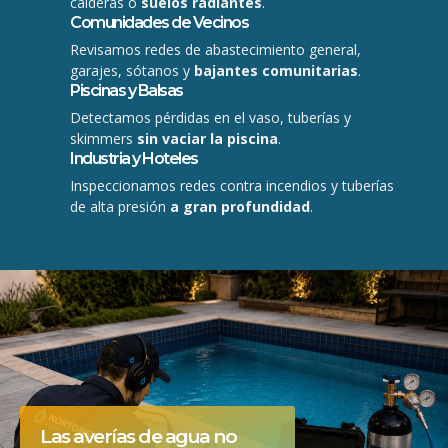
calderas o
suelos radiantes
.
Comunidades de Vecinos
Revisamos redes de abastecimiento general,
garajes, sótanos y
bajantes comunitarias
.
Piscinas y Balsas
Detectamos pérdidas en el vaso, tuberías y
skimmers
sin vaciar la piscina
.
Industria y Hoteles
Inspeccionamos redes contra incendios y tuberías
de alta presión
a gran profundidad
.
Las averías de agua no