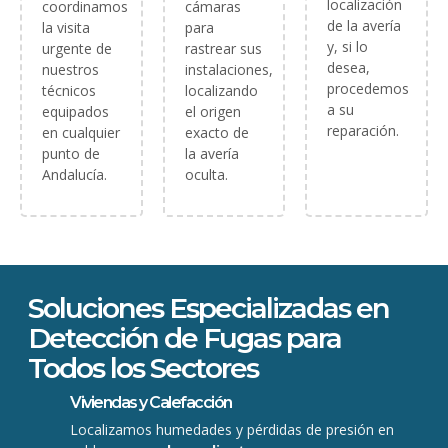
localización
coordinamos
cámaras
de la avería
la visita
para
y, si lo
urgente de
rastrear sus
desea,
nuestros
instalaciones,
procedemos
técnicos
localizando
a su
equipados
el origen
reparación.
en cualquier
exacto de
punto de
la avería
Andalucía.
oculta.
Soluciones Especializadas en
Detección de Fugas para
Todos los Sectores
Viviendas y Calefacción
Localizamos humedades y pérdidas de presión en