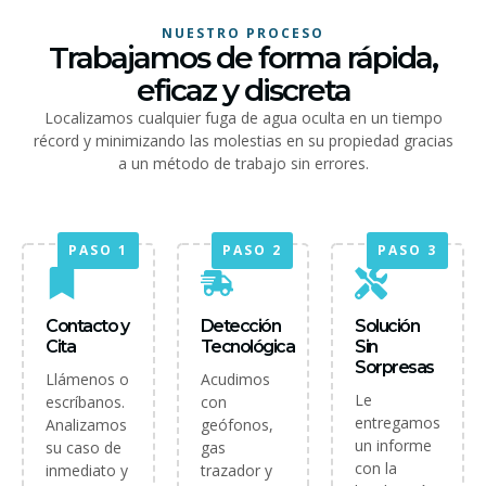
NUESTRO PROCESO
Trabajamos de forma rápida,
eficaz y discreta
Localizamos cualquier fuga de agua oculta en un tiempo
récord y minimizando las molestias en su propiedad gracias
a un método de trabajo sin errores.
PASO 1
PASO 2
PASO 3
Contacto y
Detección
Solución
Cita
Tecnológica
Sin
Sorpresas
Llámenos o
Acudimos
Le
escríbanos.
con
entregamos
Analizamos
geófonos,
un informe
su caso de
gas
con la
inmediato y
trazador y