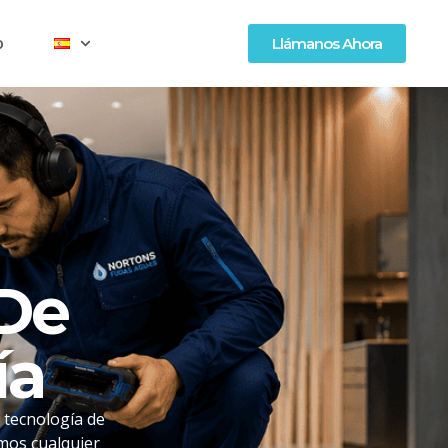
o
Llámanos Ahora
 De
ía
 tecnología de
mos cualquier