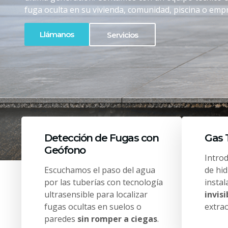
fuga oculta en su vivienda, comunidad, piscina o empr
Llámanos
Servicios
Detección de Fugas con
Gas 
Geófono
Intro
Escuchamos el paso del agua
de hi
por las tuberías con tecnología
insta
ultrasensible para localizar
invisi
fugas ocultas en suelos o
extrao
paredes
sin romper a ciegas
.