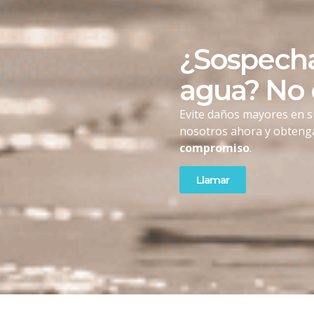
¿Sospecha
agua? No
Evite daños mayores en s
nosotros ahora y obten
compromiso
.
Llamar