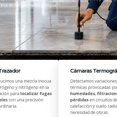
esa de forma rápida y limpia.
Trazador
Cámaras Termográ
ducimos una mezcla inocua
Detectamos variaciones
drógeno y nitrógeno en la
térmicas provocadas po
lación para
localizar fugas
humedades, filtracion
bles
con una precisión
pérdidas
en circuitos d
rdinaria.
calefacción y suelo radi
necesidad de obras.