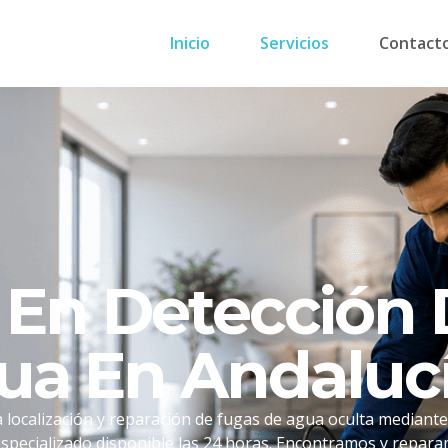
Inicio
Servicios
Contact
s En Detección
ua En Andaluc
 localización y reparación de fugas de agua oculta mediante
specializado disponible las 24 horas. Encontramos y repara