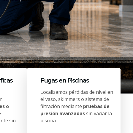
ficas
Fugas en Piscinas
Localizamos pérdidas de nivel en
r
el vaso, skimmers o sistema de
es o
filtración mediante
pruebas de
e
presión avanzadas
sin vaciar la
ante sin
piscina.