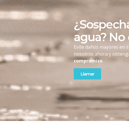
¿Sospecha
agua? No
Evite daños mayores en s
nosotros ahora y obten
compromiso
.
Llamar