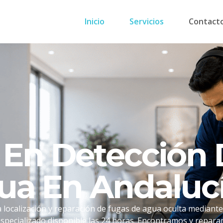
Inicio
Servicios
Contact
s En Detección
ua En Andaluc
 localización y reparación de fugas de agua oculta mediante
specializado disponible las 24 horas. Encontramos y repara