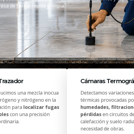
esa de forma rápida y limpia.
Trazador
Cámaras Termográ
ducimos una mezcla inocua
Detectamos variaciones
drógeno y nitrógeno en la
térmicas provocadas po
lación para
localizar fugas
humedades, filtracion
bles
con una precisión
pérdidas
en circuitos d
rdinaria.
calefacción y suelo radi
necesidad de obras.