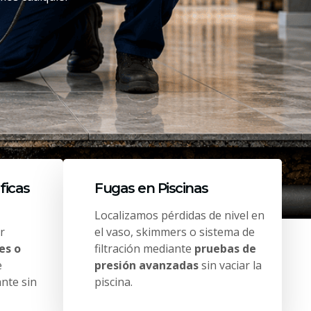
ficas
Fugas en Piscinas
Localizamos pérdidas de nivel en
r
el vaso, skimmers o sistema de
es o
filtración mediante
pruebas de
e
presión avanzadas
sin vaciar la
ante sin
piscina.