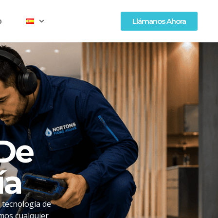
o
Llámanos Ahora
 De
ía
 tecnología de
mos cualquier