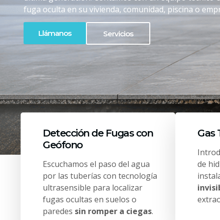
fuga oculta en su vivienda, comunidad, piscina o empr
Llámanos
Servicios
Detección de Fugas con
Gas 
Geófono
Intro
Escuchamos el paso del agua
de hi
por las tuberías con tecnología
insta
ultrasensible para localizar
invisi
fugas ocultas en suelos o
extrao
paredes
sin romper a ciegas
.