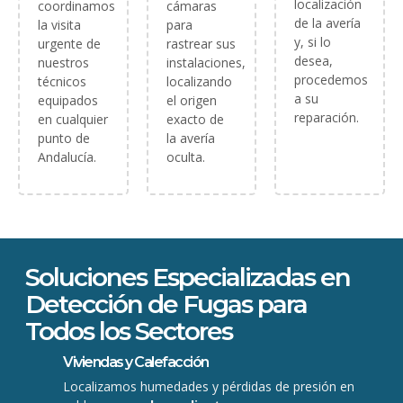
localización
coordinamos
cámaras
de la avería
la visita
para
y, si lo
urgente de
rastrear sus
desea,
nuestros
instalaciones,
procedemos
técnicos
localizando
a su
equipados
el origen
reparación.
en cualquier
exacto de
punto de
la avería
Andalucía.
oculta.
Soluciones Especializadas en
Detección de Fugas para
Todos los Sectores
Viviendas y Calefacción
Localizamos humedades y pérdidas de presión en