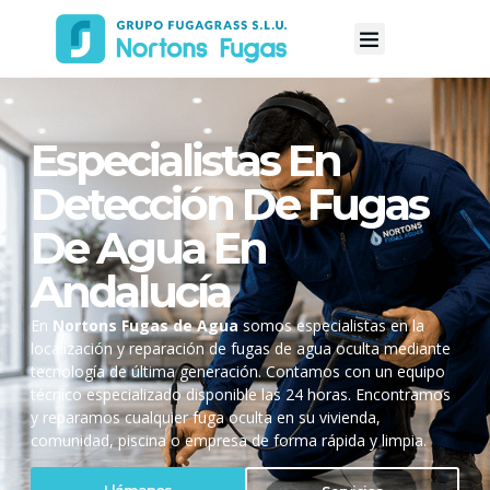
Especialistas En
Detección De Fugas
De Agua En
Andalucía
En
Nortons Fugas de Agua
somos especialistas en la
localización y reparación de fugas de agua oculta mediante
tecnología de última generación. Contamos con un equipo
técnico especializado disponible las 24 horas. Encontramos
y reparamos cualquier fuga oculta en su vivienda,
comunidad, piscina o empresa de forma rápida y limpia.