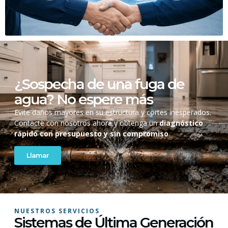
¿Sospecha de una fuga de
agua? No espere más
Evite daños mayores en su estructura y cortes inesperados.
Contacte con nosotros ahora y obtenga un
diagnóstico
rápido con presupuesto y sin compromiso
.
Llamar
NUESTROS SERVICIOS
Sistemas de Última Generación