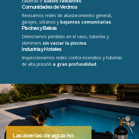
calderas o
suelos radiantes
.
Comunidades de Vecinos
Revisamos redes de abastecimiento general,
garajes, sótanos y
bajantes comunitarias
.
Piscinas y Balsas
Detectamos pérdidas en el vaso, tuberías y
skimmers
sin vaciar la piscina
.
Industria y Hoteles
Inspeccionamos redes contra incendios y tuberías
de alta presión
a gran profundidad
.
Las averías de agua no