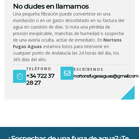
No dudes en llamarnos
Una pequeña filtración puede convertirse en una
inundación o en un gasto desorbitado en su factura del
agua en cuestión de días. Si nota una pérdida de
presión inexplicable, manchas de humedad o sospecha
de una avería oculta, actúe de inmediato. En
Nortons
Fugas Aguas
estamos listos para intervenir en
cualquier punto de Andalucía las 24 horas del día, los
365 días del año.
TELÉFONO
ESCRÍBENOS
+34 722 37
nortonsfugasaguas@gmail.com
28 27
¿Sospechas de una fuga de agua? ¡Te