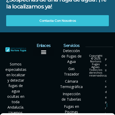
la localizamos ya!
Contacta Con Nosotros
Enlaces
Servicios
Detección
de Fugas de
Copyright
© 2026
P
Agua
Nortons
Somos
Fugas
o
Aguas.
Gas
especialistas
Todos los
lí
derechos
Trazador
en localizar
reservados.
ti
y detectar
Cámara
c
fugas de
Termográfica
a
agua
d
Inspección
ocultas en
e
de Tuberías
toda
P
Fugas en
Andalucía.
r
Piscinas
Usamos
i