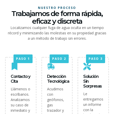
NUESTRO PROCESO
Trabajamos de forma rápida,
eficaz y discreta
Localizamos cualquier fuga de agua oculta en un tiempo
récord y minimizando las molestias en su propiedad gracias
a un método de trabajo sin errores.
PASO 1
PASO 2
PASO 3
Contacto y
Detección
Solución
Cita
Tecnológica
Sin
Sorpresas
Llámenos o
Acudimos
Le
escríbanos.
con
entregamos
Analizamos
geófonos,
un informe
su caso de
gas
con la
inmediato y
trazador y