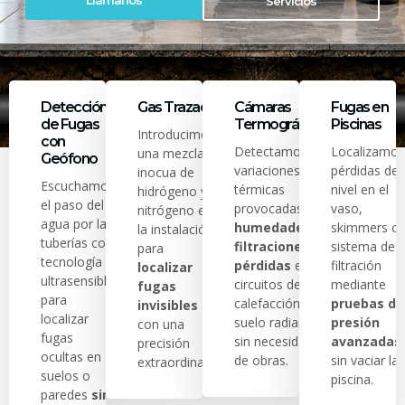
Llámanos
Servicios
Detección
Gas Trazador
Cámaras
Fugas en
de Fugas
Termográficas
Piscinas
Introducimos
con
Detectamos
Localizamos
una mezcla
Geófono
variaciones
pérdidas de
inocua de
Escuchamos
térmicas
nivel en el
hidrógeno y
el paso del
provocadas por
vaso,
nitrógeno en
agua por las
humedades,
skimmers o
la instalación
tuberías con
filtraciones o
sistema de
para
tecnología
pérdidas
en
filtración
localizar
ultrasensible
circuitos de
mediante
fugas
para
calefacción y
pruebas de
invisibles
localizar
suelo radiante
presión
con una
fugas
sin necesidad
avanzadas
precisión
ocultas en
de obras.
sin vaciar la
extraordinaria.
suelos o
piscina.
paredes
sin