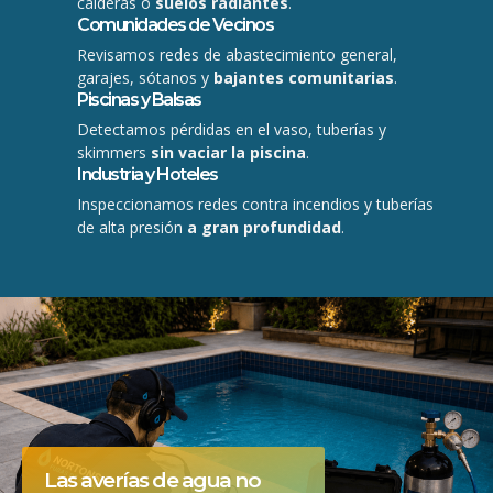
calderas o
suelos radiantes
.
Comunidades de Vecinos
Revisamos redes de abastecimiento general,
garajes, sótanos y
bajantes comunitarias
.
Piscinas y Balsas
Detectamos pérdidas en el vaso, tuberías y
skimmers
sin vaciar la piscina
.
Industria y Hoteles
Inspeccionamos redes contra incendios y tuberías
de alta presión
a gran profundidad
.
Las averías de agua no