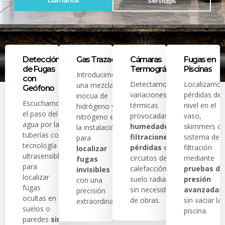
Llámanos
Servicios
Detección
Gas Trazador
Cámaras
Fugas en
de Fugas
Termográficas
Piscinas
Introducimos
con
Detectamos
Localizamos
una mezcla
Geófono
variaciones
pérdidas de
inocua de
Escuchamos
térmicas
nivel en el
hidrógeno y
el paso del
provocadas por
vaso,
nitrógeno en
agua por las
humedades,
skimmers o
la instalación
tuberías con
filtraciones o
sistema de
para
tecnología
pérdidas
en
filtración
localizar
ultrasensible
circuitos de
mediante
fugas
para
calefacción y
pruebas de
invisibles
localizar
suelo radiante
presión
con una
fugas
sin necesidad
avanzadas
precisión
ocultas en
de obras.
sin vaciar la
extraordinaria.
suelos o
piscina.
paredes
sin