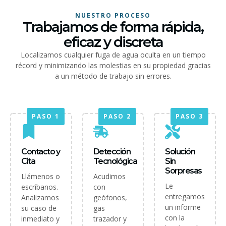
NUESTRO PROCESO
Trabajamos de forma rápida,
eficaz y discreta
Localizamos cualquier fuga de agua oculta en un tiempo
récord y minimizando las molestias en su propiedad gracias
a un método de trabajo sin errores.
PASO 1
PASO 2
PASO 3
Contacto y
Detección
Solución
Cita
Tecnológica
Sin
Sorpresas
Llámenos o
Acudimos
Le
escríbanos.
con
entregamos
Analizamos
geófonos,
un informe
su caso de
gas
con la
inmediato y
trazador y