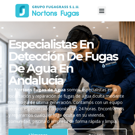
Especialistas En
Detección De Fugas
De Agua En
Andalucía
En
Nortons Fugas de Agua
somos especialistas en la
localización y reparación de fugas de agua oculta mediante
tecnología de última generación. Contamos con un equipo
técnico especializado disponible las 24 horas. Encontramos
y reparamos cualquier fuga oculta en su vivienda,
comunidad, piscina o empresa de forma rápida y limpia.