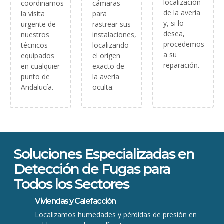
localización
coordinamos
cámaras
de la avería
la visita
para
y, si lo
urgente de
rastrear sus
desea,
nuestros
instalaciones,
procedemos
técnicos
localizando
a su
equipados
el origen
reparación.
en cualquier
exacto de
punto de
la avería
Andalucía.
oculta.
Soluciones Especializadas en
Detección de Fugas para
Todos los Sectores
Viviendas y Calefacción
Localizamos humedades y pérdidas de presión en