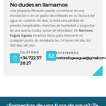
No dudes en llamarnos
Una pequeña filtración puede convertirse en una
inundación o en un gasto desorbitado en su factura del
agua en cuestión de días. Si nota una pérdida de
presión inexplicable, manchas de humedad o sospecha
de una avería oculta, actúe de inmediato. En
Nortons
Fugas Aguas
estamos listos para intervenir en
cualquier punto de Andalucía las 24 horas del día, los
365 días del año.
TELÉFONO
ESCRÍBENOS
+34 722 37
nortonsfugasaguas@gmail.com
28 27
¿Sospechas de una fuga de agua? ¡Te