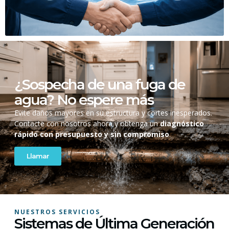
¿Sospecha de una fuga de
agua? No espere más
Evite daños mayores en su estructura y cortes inesperados.
Contacte con nosotros ahora y obtenga un
diagnóstico
rápido con presupuesto y sin compromiso
.
Llamar
NUESTROS SERVICIOS
Sistemas de Última Generación