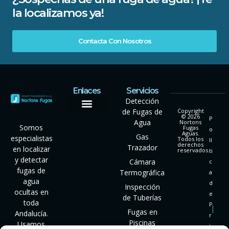
la localizamos ya!
Contacta Con Nosotros
Enlaces
Servicios
Detección
de Fugas de
Copyright
© 2026
P
Agua
Nortons
Somos
Fugas
o
Aguas.
Gas
especialistas
Todos los
lí
derechos
Trazador
en localizar
reservados.
ti
y detectar
Cámara
c
fugas de
Termográfica
a
agua
d
Inspección
ocultas en
e
de Tuberías
toda
P
Fugas en
Andalucía.
r
Piscinas
Usamos
i