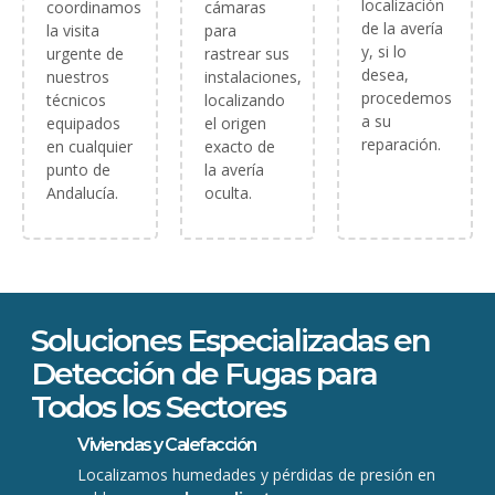
localización
coordinamos
cámaras
de la avería
la visita
para
y, si lo
urgente de
rastrear sus
desea,
nuestros
instalaciones,
procedemos
técnicos
localizando
a su
equipados
el origen
reparación.
en cualquier
exacto de
punto de
la avería
Andalucía.
oculta.
Soluciones Especializadas en
Detección de Fugas para
Todos los Sectores
Viviendas y Calefacción
Localizamos humedades y pérdidas de presión en