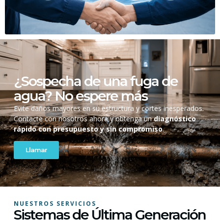
¿Sospecha de una fuga de
agua? No espere más
Evite daños mayores en su estructura y cortes inesperados.
Contacte con nosotros ahora y obtenga un
diagnóstico
rápido con presupuesto y sin compromiso
.
Llamar
NUESTROS SERVICIOS
Sistemas de Última Generación