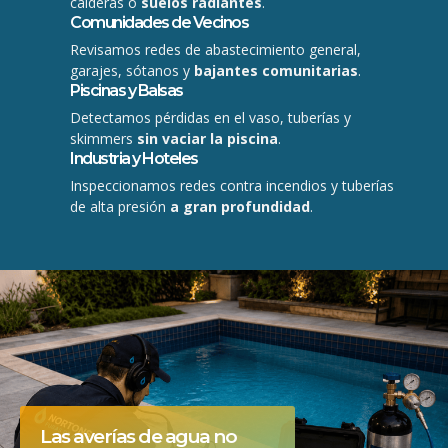
calderas o
suelos radiantes
.
Comunidades de Vecinos
Revisamos redes de abastecimiento general,
garajes, sótanos y
bajantes comunitarias
.
Piscinas y Balsas
Detectamos pérdidas en el vaso, tuberías y
skimmers
sin vaciar la piscina
.
Industria y Hoteles
Inspeccionamos redes contra incendios y tuberías
de alta presión
a gran profundidad
.
Las averías de agua no