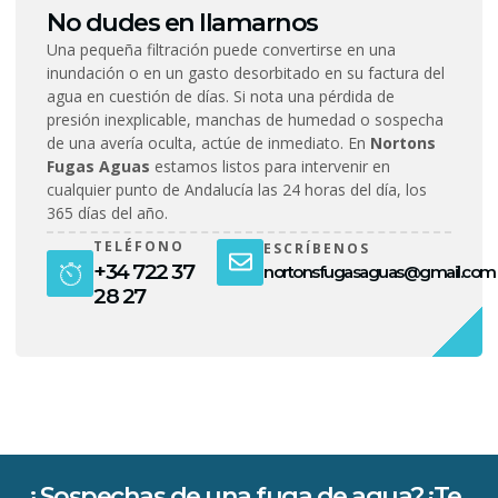
No dudes en llamarnos
Una pequeña filtración puede convertirse en una
inundación o en un gasto desorbitado en su factura del
agua en cuestión de días. Si nota una pérdida de
presión inexplicable, manchas de humedad o sospecha
de una avería oculta, actúe de inmediato. En
Nortons
Fugas Aguas
estamos listos para intervenir en
cualquier punto de Andalucía las 24 horas del día, los
365 días del año.
TELÉFONO
ESCRÍBENOS
+34 722 37
nortonsfugasaguas@gmail.com
28 27
¿Sospechas de una fuga de agua? ¡Te