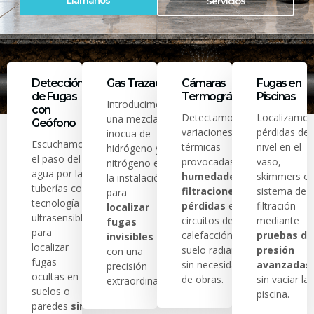
Llámanos
Servicios
Detección
Gas Trazador
Cámaras
Fugas en
de Fugas
Termográficas
Piscinas
Introducimos
con
Detectamos
Localizamos
una mezcla
Geófono
variaciones
pérdidas de
inocua de
Escuchamos
térmicas
nivel en el
hidrógeno y
el paso del
provocadas por
vaso,
nitrógeno en
agua por las
humedades,
skimmers o
la instalación
tuberías con
filtraciones o
sistema de
para
tecnología
pérdidas
en
filtración
localizar
ultrasensible
circuitos de
mediante
fugas
para
calefacción y
pruebas de
invisibles
localizar
suelo radiante
presión
con una
fugas
sin necesidad
avanzadas
precisión
ocultas en
de obras.
sin vaciar la
extraordinaria.
suelos o
piscina.
paredes
sin