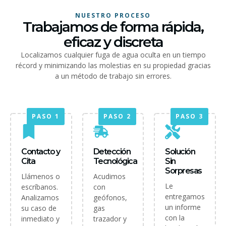
NUESTRO PROCESO
Trabajamos de forma rápida,
eficaz y discreta
Localizamos cualquier fuga de agua oculta en un tiempo
récord y minimizando las molestias en su propiedad gracias
a un método de trabajo sin errores.
PASO 1
PASO 2
PASO 3
Contacto y
Detección
Solución
Cita
Tecnológica
Sin
Sorpresas
Llámenos o
Acudimos
Le
escríbanos.
con
entregamos
Analizamos
geófonos,
un informe
su caso de
gas
con la
inmediato y
trazador y