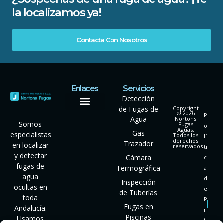
la localizamos ya!
Contacta Con Nosotros
Enlaces
Servicios
Detección
de Fugas de
Copyright
© 2026
P
Agua
Nortons
Somos
Fugas
o
Aguas.
Gas
especialistas
Todos los
lí
derechos
Trazador
en localizar
reservados.
ti
y detectar
Cámara
c
fugas de
Termográfica
a
agua
d
Inspección
ocultas en
e
de Tuberías
toda
P
Fugas en
Andalucía.
r
Piscinas
Usamos
i