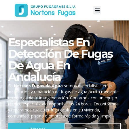
Especialistas En
Detección De Fugas
De Agua En
Andalucía
En
Nortons Fugas de Agua
somos especialistas en la
localización y reparación de fugas de agua oculta mediante
tecnología de última generación. Contamos con un equipo
técnico especializado disponible las 24 horas. Encontramos
y reparamos cualquier fuga oculta en su vivienda,
comunidad, piscina o empresa de forma rápida y limpia.